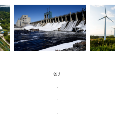
答え
・
・
・