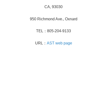
CA, 93030
950 Richmond Ave., Oxnard
TEL：805-204-9133
URL：
AST web page