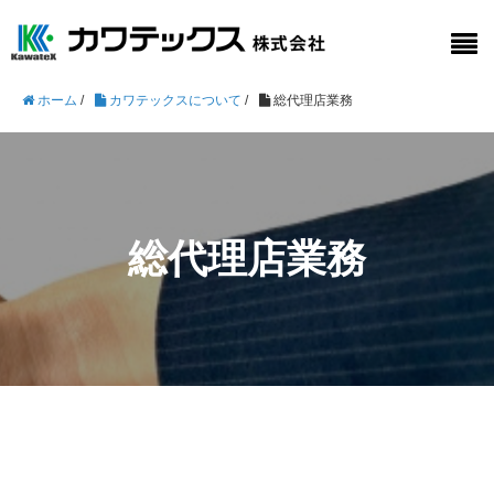
ホーム
/
カワテックスについて
/
総代理店業務
総代理店業務