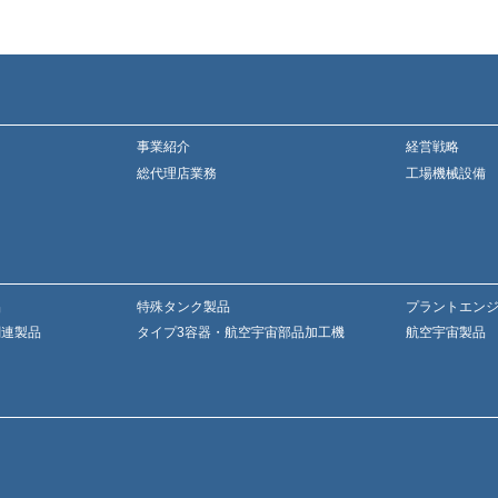
事業紹介
経営戦略
総代理店業務
工場機械設備
品
特殊タンク製品
プラントエン
関連製品
タイプ3容器・航空宇宙部品加工機
航空宇宙製品