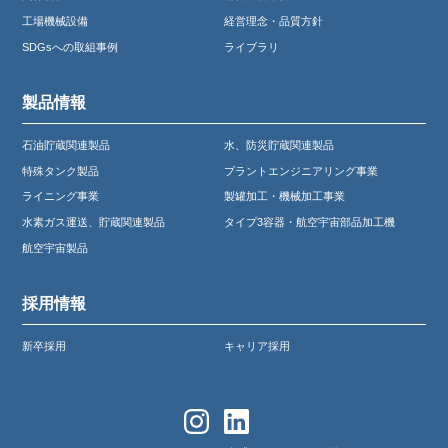
工場機械設備
経営理念・品質方針
SDGsへの取組事例
ライブラリ
製品情報
石油貯蔵関連製品
水、防災貯蔵関連製品
特殊タンク製品
プラントエンジニアリング事業
ライニング事業
製罐加工・機械加工事業
水素ガス運送、貯蔵関連製品
タイプ3容器・航空宇宙部品加工機
航空宇宙製品
採用情報
新卒採用
キャリア採用