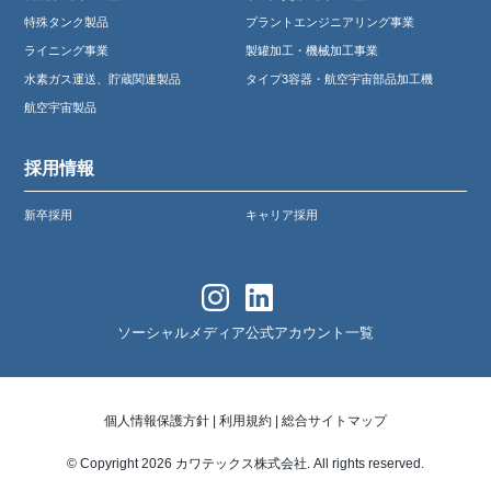
特殊タンク製品
プラントエンジニアリング事業
ライニング事業
製罐加工・機械加工事業
水素ガス運送、貯蔵関連製品
タイプ3容器・航空宇宙部品加工機
航空宇宙製品
採用情報
新卒採用
キャリア採用
ソーシャルメディア公式アカウント一覧
個人情報保護方針
|
利用規約
|
総合サイトマップ
© Copyright 2026 カワテックス株式会社. All rights reserved.