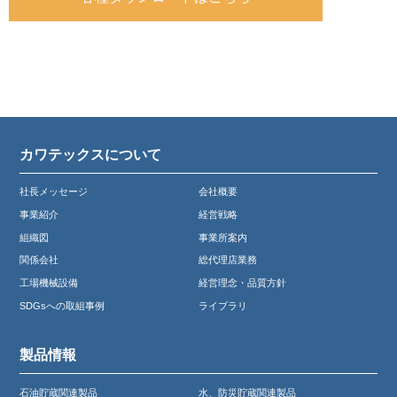
カワテックスについて
社長メッセージ
会社概要
事業紹介
経営戦略
組織図
事業所案内
関係会社
総代理店業務
工場機械設備
経営理念・品質方針
SDGsへの取組事例
ライブラリ
製品情報
石油貯蔵関連製品
水、防災貯蔵関連製品