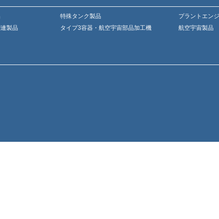
品
特殊タンク製品
プラントエン
関連製品
タイプ3容器・航空宇宙部品加工機
航空宇宙製品