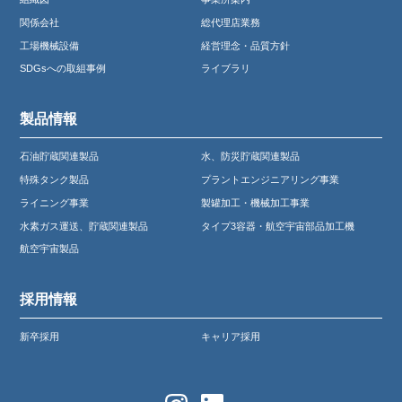
関係会社
総代理店業務
工場機械設備
経営理念・品質方針
SDGsへの取組事例
ライブラリ
製品情報
石油貯蔵関連製品
水、防災貯蔵関連製品
特殊タンク製品
プラントエンジニアリング事業
ライニング事業
製罐加工・機械加工事業
水素ガス運送、貯蔵関連製品
タイプ3容器・航空宇宙部品加工機
航空宇宙製品
採用情報
新卒採用
キャリア採用