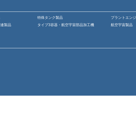
品
特殊タンク製品
プラントエン
関連製品
タイプ3容器・航空宇宙部品加工機
航空宇宙製品