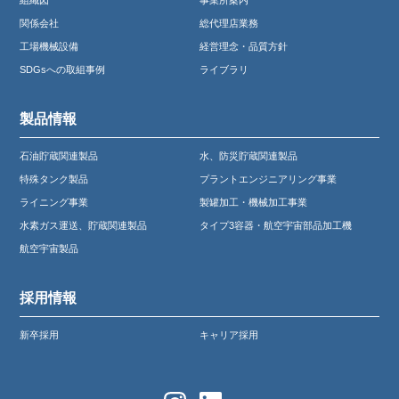
組織図
事業所案内
関係会社
総代理店業務
工場機械設備
経営理念・品質方針
SDGsへの取組事例
ライブラリ
製品情報
石油貯蔵関連製品
水、防災貯蔵関連製品
特殊タンク製品
プラントエンジニアリング事業
ライニング事業
製罐加工・機械加工事業
水素ガス運送、貯蔵関連製品
タイプ3容器・航空宇宙部品加工機
航空宇宙製品
採用情報
新卒採用
キャリア採用