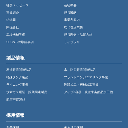
社長メッセージ
会社概要
事業紹介
経営戦略
組織図
事業所案内
関係会社
総代理店業務
工場機械設備
経営理念・品質方針
SDGsへの取組事例
ライブラリ
製品情報
石油貯蔵関連製品
水、防災貯蔵関連製品
特殊タンク製品
プラントエンジニアリング事業
ライニング事業
製罐加工・機械加工事業
水素ガス運送、貯蔵関連製品
タイプ3容器・航空宇宙部品加工機
航空宇宙製品
採用情報
新卒採用
キャリア採用