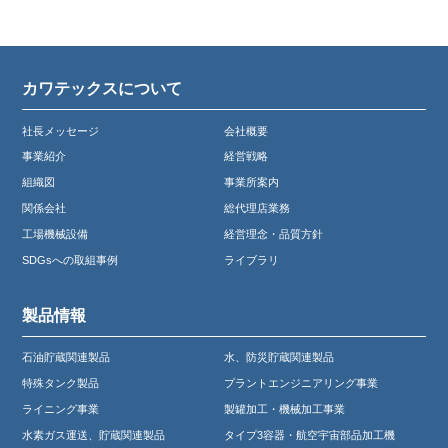
カワテックスについて
社長メッセージ
会社概要
事業紹介
経営戦略
組織図
事業所案内
関係会社
総代理店業務
工場機械設備
経営理念・品質方針
SDGsへの取組事例
ライブラリ
製品情報
石油貯蔵関連製品
水、防災貯蔵関連製品
特殊タンク製品
プラントエンジニアリング事業
ライニング事業
製罐加工・機械加工事業
水素ガス運送、貯蔵関連製品
タイプ3容器・航空宇宙部品加工機