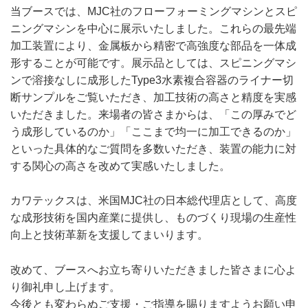
当ブースでは、MJC社のフローフォーミングマシンとスピ
ニングマシンを中心に展示いたしました。これらの最先端
加工装置により、金属板から精密で高強度な部品を一体成
形することが可能です。展示品としては、スピニングマシ
ンで溶接なしに成形したType3水素複合容器のライナー切
断サンプルをご覧いただき、加工技術の高さと精度を実感
いただきました。来場者の皆さまからは、「この厚みでど
う成形しているのか」「ここまで均一に加工できるのか」
といった具体的なご質問を多数いただき、装置の能力に対
する関心の高さを改めて実感いたしました。
カワテックスは、米国MJC社の日本総代理店として、高度
な成形技術を国内産業に提供し、ものづくり現場の生産性
向上と技術革新を支援してまいります。
改めて、ブースへお立ち寄りいただきました皆さまに心よ
り御礼申し上げます。
今後とも変わらぬご支援・ご指導を賜りますようお願い申