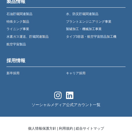
製品情報
石油貯蔵関連製品
水、防災貯蔵関連製品
特殊タンク製品
プラントエンジニアリング事業
ライニング事業
製罐加工・機械加工事業
水素ガス運送、貯蔵関連製品
タイプ3容器・航空宇宙部品加工機
航空宇宙製品
採用情報
新卒採用
キャリア採用
ソーシャルメディア公式アカウント一覧
個人情報保護方針
|
利用規約
|
総合サイトマップ