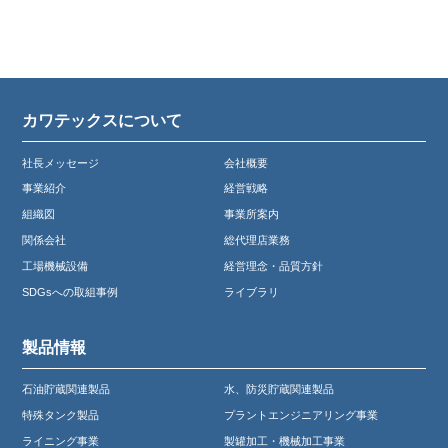
カワテックスについて
社長メッセージ
会社概要
事業紹介
経営戦略
組織図
事業所案内
関係会社
総代理店業務
工場機械設備
経営理念・品質方針
SDGsへの取組事例
ライブラリ
製品情報
石油貯蔵関連製品
水、防災貯蔵関連製品
特殊タンク製品
プラントエンジニアリング事業
ライニング事業
製罐加工・機械加工事業